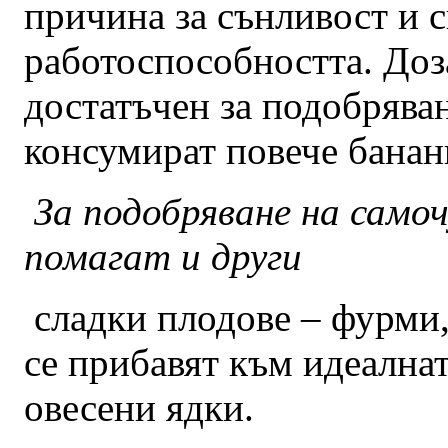
причина за сънливост и с
работоспособността. Доза
достатъчен за подобряван
консумират повече банан
За подобряване на само
помагат и други
сладки плодове – фурми,
се прибавят към идеалнат
овесени ядки.