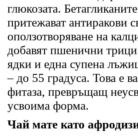
глюкозата. Бетагликанит
притежават антиракови с
оползотворяване на калци
добавят пшенични трици.
ядки и една супена лъжиц
– до 55 градуса. Това е в
фитаза, превръщащ неусв
усвоима форма.
Чай мате като афродиз