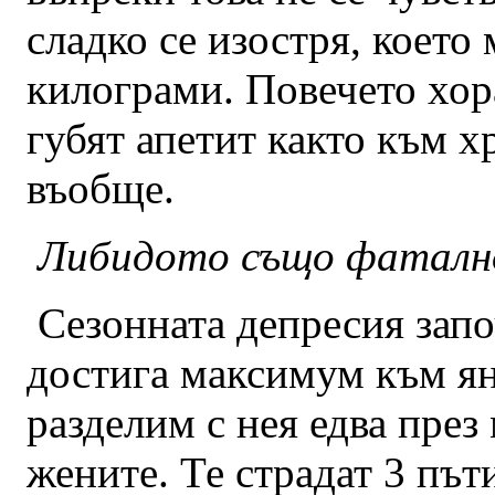
сладко се изостря, което
килограми. Повечето хора
губят апетит както към х
въобще.
Либидото също фаталн
Сезонната депресия запо
достига максимум към я
разделим с нея едва през
жените. Те страдат 3 път