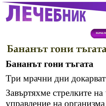
начал
Бананът гони тъгат
Бананът гони тъгата
Три мрачни дни докарват
Завъртяхме стрелките на
управление на организма 