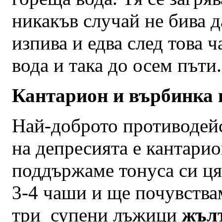
никакъв случай не бива д
изпива и едва след това ч
вода и така до осем пъти.
Кантарион и върбинка 
Най-доброто противодейс
на депресията е кантарио
поддържаме тонуса си ця
3-4 чаши и ще почувства
три супени лъжици
жъл