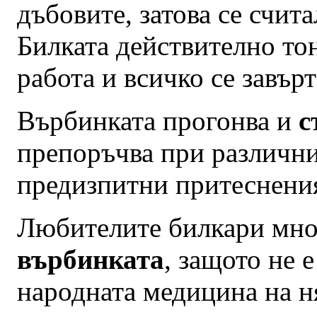
дъбовите, затова се счита
Билката действително тон
работа и всичко се завър
Върбинката прогонва и
с
препоръчва при различни
предизпитни притеснени
Любителите билкари мног
върбинката
, защото не 
народната медицина на н