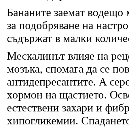
Бананите заемат водещо 
за подобряване на настро
съдържат в малки количе
Мескалинът влияе на рец
мозъка, спомага да се по
антидепресантите. А серо
хормон на щастието. Осв
естествени захари и фибр
хипогликемии. Спадането