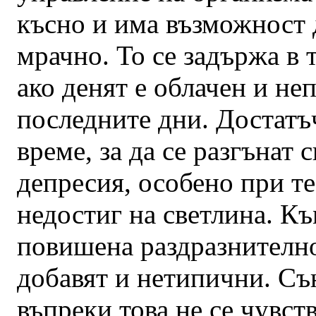
късно и има възможност 
мрачно. То се задържа в 
ако денят е облачен и не
последните дни. Достатъ
време, за да се разгънат
депресия, особено при те
недостиг на светлина. К
повишена раздразнителнос
добавят и нетипични. Съ
въпреки това не се чувст