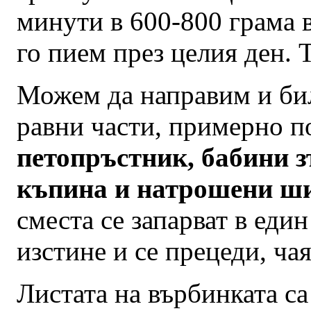
минути в 600-800 грама в
го пием през целия ден. 
Можем да направим и бил
равни части, примерно п
петопръстник, бабини зъ
къпина и натрошени ш
сместа се запарват в един
изстине и се прецеди, ча
Листата на върбинката са