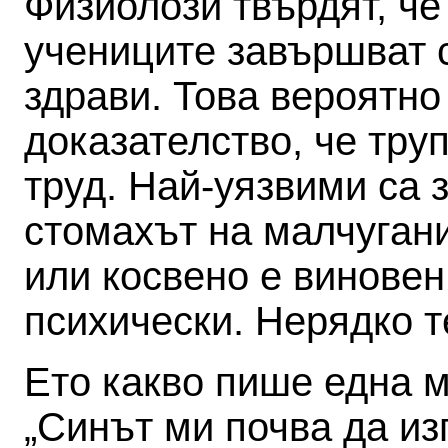
Физиолози твърдят, че
учениците завършват 
здрави. Това вероятно
доказателство, че тру
труд. Най-уязвими са 
стомахът на малчугани
или косвено е виновен
психически. Нерядко т
Ето какво пише една м
„Синът ми почва да из