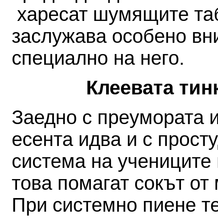
харесат шумящите таб
заслужава особено вн
специално на него.
Клеевата тин
Заедно с преумората 
есента идва и с прост
система на учениците 
това помагат сокът от
При системно пиене т