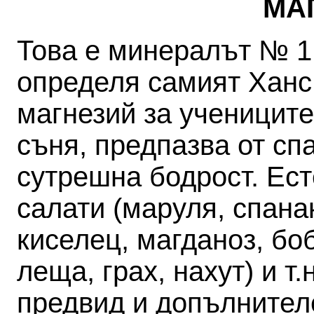
МА
Това е минералът № 1 
определя самият Ханс 
магнезий за учениците
съня, предпазва от сп
сутрешна бодрост. Ест
салати (маруля, спанак 
киселец, магданоз, бо
леща, грах, нахут) и т
предвид и допълнител