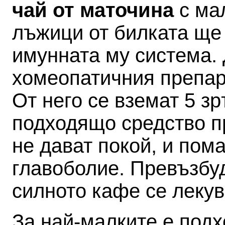
чай от маточина
с ма
лъжици от билката ще 
имунната му система. 
хомеопатичния препа
От него се вземат 5 зр
подходящо средство п
не дават покой, и пом
главоболие. Превъзбуд
силното кафе се леку
За най-малките е под