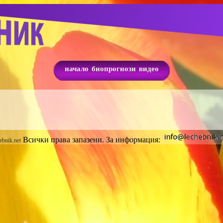
начало
биопрогнози
видео
Всички права запазени. За информация:
ebnik.net