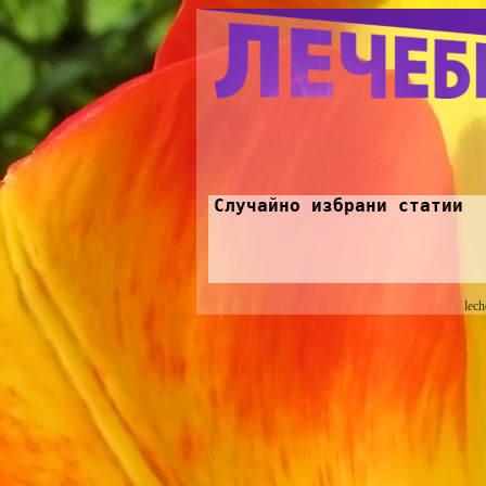
Случайно избрани статии
lech