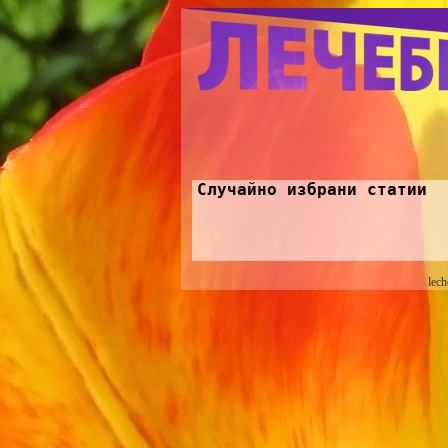
Случайно избрани статии
lech