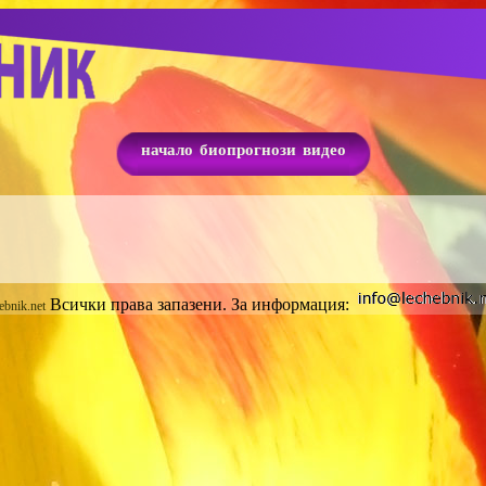
начало
биопрогнози
видео
Всички права запазени. За информация:
ebnik.net