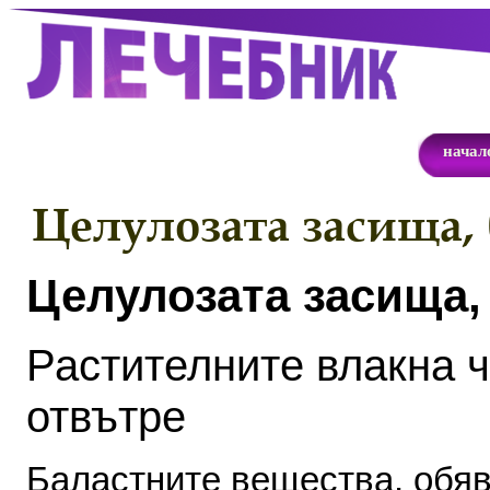
начал
Целулозата засища, 
Целулозата засища,
Растителните
влакна
ч
отвътре
Баластните
вещества
,
обя