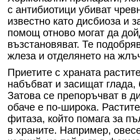
с
антибиотици убиват
чрев
известно
ка­то
дисбиоза
и
з
помощ
от­ново
могат
да
дой
възстановяват
.
Те
подобря­
жлеза
и
отделянето
на жлъ
Приетите
с
храната
рас­тит
набъбват
и
засищат глада
,
Затова
се
препоръчват
в
д
обаче
е
по
-
широка
.
Растите
фитаза
,
който
помага
за пъ
в
храните
.
Нап­ример
,
овес