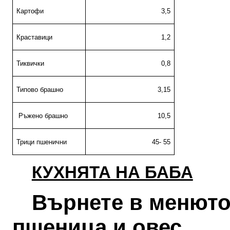
Картофи
3,5
Краставици
1,2
Тиквички
0,8
Типово
брашно
3,15
Ръжено
брашно
10,5
Трици
пшенични
45- 55
КУХНЯТА НА БАБА
Върнете
в
менют
пшеница
и
овес