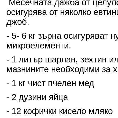
Месечната
дажба
от
це­лул
осигурява
от
ня­колко
евтин
джоб
.
- 5- 6
кг
зърна
осигуря­ват
н
микроелементи
.
- 1
литър
шарлан
,
зех­тин
и
мазнините необходими
за
х
-
1
кг
чист
пчелен
мед
-
2
дузини
яйца
-
12
кофички
кисело мляко