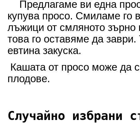
Предлагаме
ви
една
прос
купува
просо
.
Смиламе
го
лъжици
от
смляното
зърно
това
го
оставяме
да заври
.
евтина
закуска
.
Кашата
от
просо
може
да
с
плодове
.
Случайно избрани с