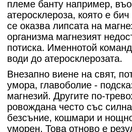
племе
банту
например
,
въо
атеросклероза
,
която
е
бич
се
оказва
лип­сата
на
магне
организма
магнезият недос
потиска
.
Именнотой
команд
води
до
атеросклерозата
.
Внезапно
виене
на
свят
,
по
умора
,
главоболие
-
подска
магнезий
.
Другите
по
-
трево
ровождана
често
със
силна
безсъние
,
кошмари
и
нощн
уморен
.
Това
отново
е
резу