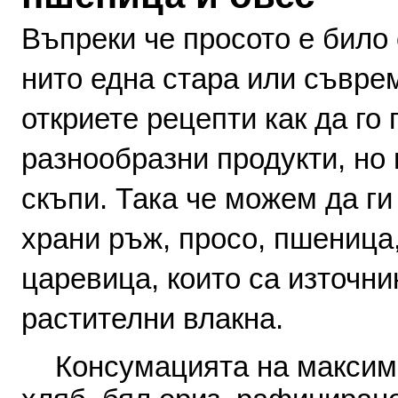
Въпреки
че
просото
е
било
нито
една
стара
или
съврем
отк­риете
рецепти
как
да
го
раз­нообразни
продукти
,
но
скъпи
.
Така
че
можем
да
ги
храни ръж
,
просо
,
пшеница
царе­вица
,
които
са
източни
растителни влакна
.
Консумацията
на
максим