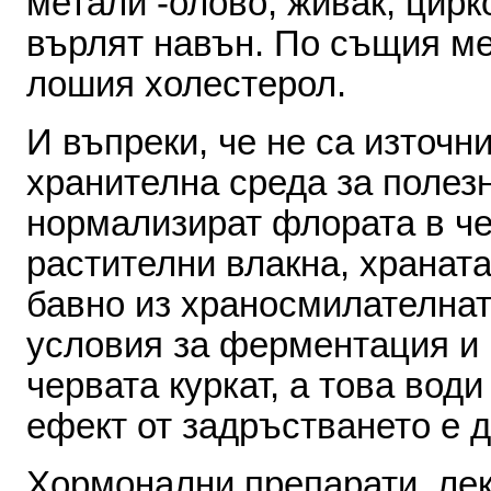
метали
-
олово
,
живак
,
цирк
върлят
навън
.
По
същия м
лошия
холестерол
.
И
въпреки
,
че
не
са
из­точн
хранителна
среда
за полез
нормализират флората
в
ч
расти­телни
влакна
,
хранат
бавно
из
храносмилателна­
условия
за
ферментация и
червата
куркат
,
а
това води
ефект
от
задръст­ването
е
д
Хормонални
препарати
,
ле