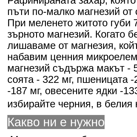
Рафинираната захар
,
която
пъти
по
-
малко магнезий
от
При
меленето житото
губи
зърното
магнезий
.
Когато
б
лишаваме
от
магнезия
,
кой
набавим
ценния
микрое­ле
магнезий
съдържа макът
- 
соята
- 322
мг
,
пшеница­та
-
-187
мг
,
овесените
ядки
-13
избирайте
черния
,
в
белия
Какво ни е нужно