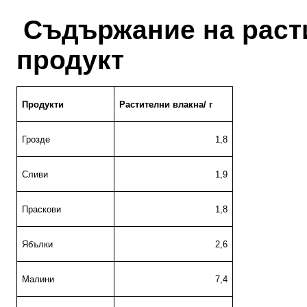
Съдържание
на
раст
продукт
Продукти
Растителни влакна/ г
Грозде
1,8
Сливи
1,9
Праскови
1,8
Ябълки
2,6
Малини
7,4