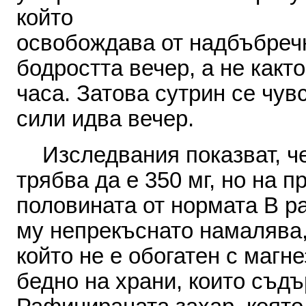
който
освобождава
от
надбъбреч
бодростта вечер
,
а
не
както
часа
.
Затова
сут­рин
се
чув
сили
идва
вечер
.
Изследвания
показват
,
ч
трябва
да е
350
мг
,
но
на
пр
полови­ната
от
нормата
В
р
му
непре­къснато
намалява
който
не
е обогатен
с
магне
бедно
на
храни
,
които
съдъ