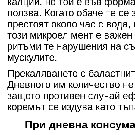
калций
,
но
той
е
във
форм
ползва
.
Когато
обаче
те
се 
престоят
около
час
с вода
,
този
микроел мент
е
важен
ритъми те
нарушения
на
с
мускулите.
Прекаляването
с
баластни
Дневното
им
кол
и
чество
не
защото противен
случай
еф
коремът
се
издува
като
тъп
При дневна консума