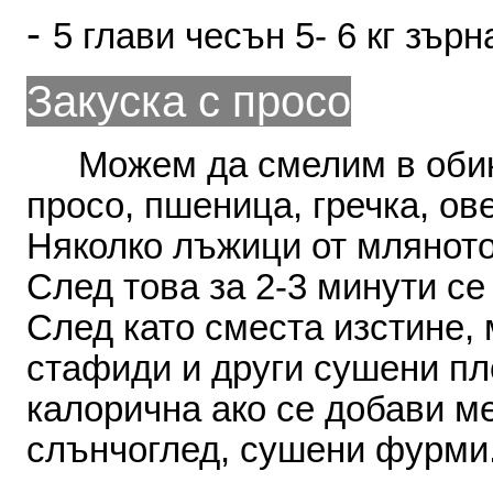
-
5
глави
чесън
5- 6
кг
зърн
Закуска с просо
Можем
да
смелим
в
оби
просо
,
пшеница
,
гречка
,
ов
Няколко
лъжици
от млянот
След
това
за
2-3
минути
се
След
като сместа
изстине
,
стафиди
и други
сушени
пл
калорична ако
се
добави
м
слън­чоглед
,
сушени
фурми