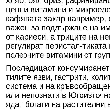
хляб
,
бял
ориз
,
рафиниран
ценни
вита­мини
и
микроел
кафявата
захар например
,
важен
за
поддър­жане
на
им
от
кариеси
,
а
три­ците
на
не
регулират
перистал
-
тиката
полезните
витамини
от
гру
Последицаот
консумиранет
тилите
язви
,
гастрити
,
коли
система
и
на
кръвообращен
или
непознати
в
Югоизточн
ядат
богати
на
растителни 