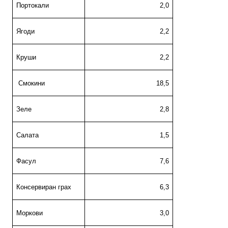
Портокали
2,0
Ягоди
2,2
Круши
2,2
Смокини
18,5
Зеле
2,8
Са
лата
1,5
Фасул
7,6
Консервиран
грах
6,3
Моркови
3,0