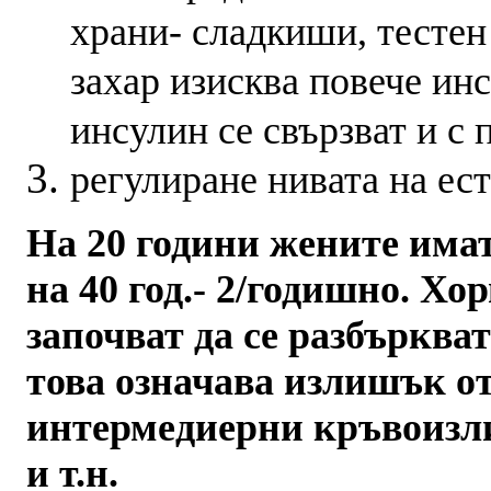
храни- сладкиши, тестен
захар изисква повече ин
инсулин се свързват и с 
регулиране нивата на ес
На 20 години жените има
на 40 год.- 2/годишно. Х
започват да се разбъркват
това означава излишък о
интермедиерни кръвоизли
и т.н.