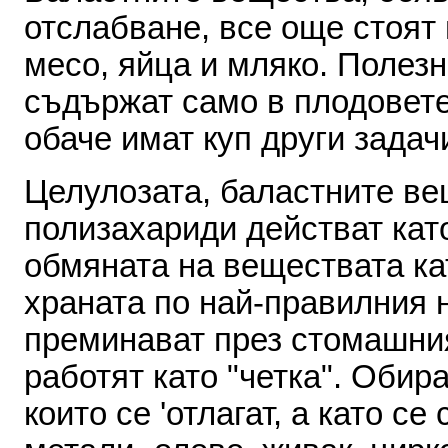
отслабване
,
все
още стоят
месо
,
яйца
и
мля­ко
.
Полезн
съдър­жат
само
в
плодовет
обаче
имат
куп
други
зада­ч
Целулозата
,
баластните ве
полизахариди
действат
кат
обмяната
на
веществата
ка
храната
по
най
-
правилния 
преминават
през
стомаш­ни
работят
като
"
чет­ка
".
Обира
които
се
'
отла­гат
,
а
като
се