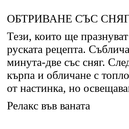
OБТРИВАНЕ СЪС СНЯ
Тези, които ще празнуват
руската рецепта. Събличат
минута-две със сняг. Сле
кърпа и обличане с топл
от настинка, но освещава
Релакс във ваната