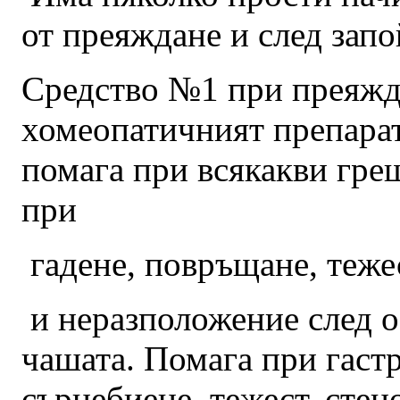
от преяждане и след запо
Средство №1 при преяжд
хомеопатичният препарат
помага при всякакви греш
при
гадене, повръщане, теже
и неразположение след о
чашата. Помага при гаст
сърцебиене, тежест, стен