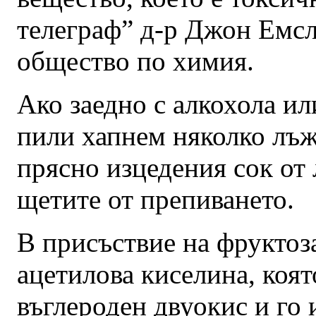
телеграф” д-р Джон Емсл
общество по химия.
Ако заедно с алкохола ил
пили хапнем няколко лъж
прясно изцедения сок от
щетите от препиването.
В присъствие на фруктоза
ацетилова киселина, коят
въглероден двуокис и го