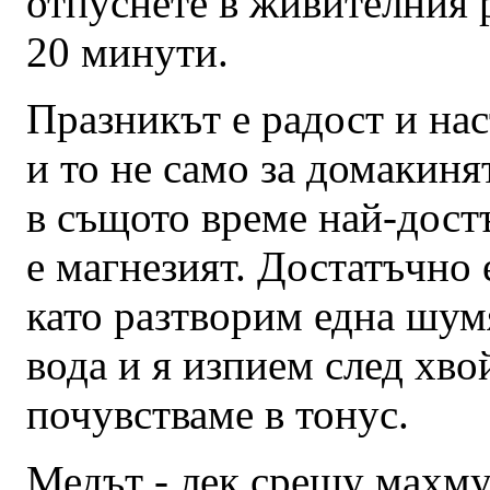
отпуснете в живителния 
20 минути.
Празникът е радост и нас
и то не само за домакиня
в същото време най-дост
е магнезият. Достатъчно 
като разтворим една шум
вода и я изпием след хвой
почувстваме в тонус.
Медът - лек срещу махм