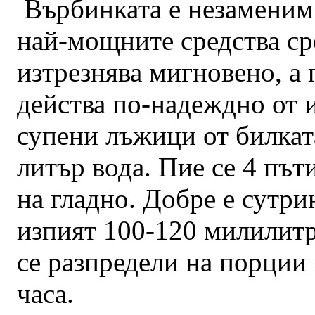
Върбинката е незаменим
най-мощните средства ср
изтрезнява мигновено, а 
действа по-надеждно от и
супени лъжици от билката
литър вода. Пие се 4 път
на гладно. Добре е сутри
изпият 100-120 милилитр
се разпредели на порции п
часа.