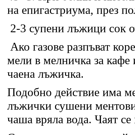
на епигастриума, през по
2-3 супени лъжици сок о
Ако газове разпъват коре
мели в мелничка за кафе 
чаена лъжичка.
Подобно действие има ме
лъжички сушени ментови 
чаша вряла вода. Чаят се