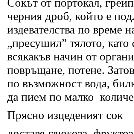
Сокът от портокал, грейп
черния дроб, който е по
издевателства по време н
„пресушил” тялото, като 
всякакъв начин от органи
повръщане, потене. Затов
по възможност вода, билк
да пием по малко количе
Прясно изцеденият сок
доставя глюкоза, фрукто