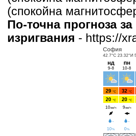
(
спокойна магнитосфе
По-точна прогноза за
изригвания
- https://x