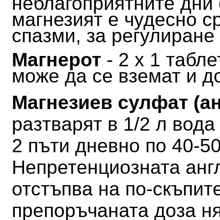
неблагоприятните дни 
магнезият е чудесно с
спазми, за регулиране
Магнерот
- 2 х 1 табл
може да се вземат и д
Магнезиев сулфат (а
разтварят в 1/2 л вода
2 пъти дневно по 40-50
Непретенциозната анг
отстъпва на по-скъпите
препоръчаната доза н