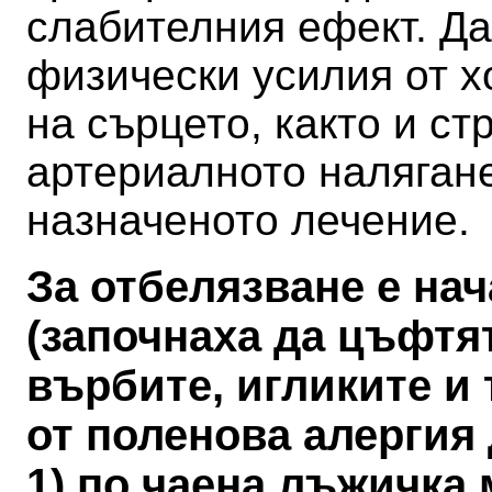
слабителния ефект.
Да
физически усилия от х
на сърцето, както и ст
артериалното налягане
назначеното лечение.
За отбелязване е на
(започнаха да цъфтя
върбите, игликите и 
от поленова алергия
1) по чаена лъжичка