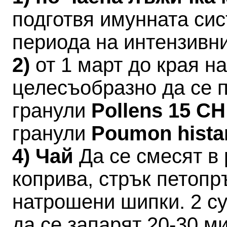
подготвя имунната си
периода на интензивн
2)
от 1 март до края 
целесъобразно да се 
гранули
Pollens 15 C
гранули
Poumon hista
4) Чай
Да се смесят в 
коприва, стрък петопр
натрошени шипки. 2 су
да се запарят 20-30 ми