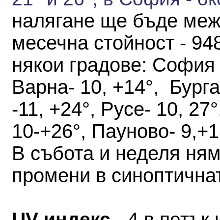
налягане ще бъде ме
месечна стойност - 94
някои градове
:
София -
Варна- 10, +14°, Бурга
-11, +24°, Русе- 10, 27
10-+26°, Пауново- 9,+1
В събота и неделя ня
промени в синоптична
UV индекс
- 4 в петък