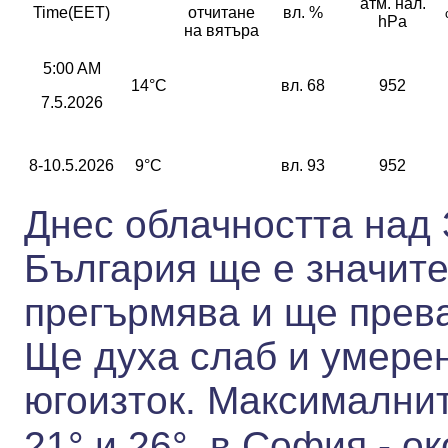
атм. нал.
Time(EET)
отчитане
вл. %
hPa
на вятъра
5:00 AM
14°C
вл. 68
952
7.5.2026
8-10.5.2026
9°C
вл. 93
952
Днес облачността над
България ще е значите
прегърмява и ще прева
Ще духа слаб и умерен
югоизток.
Максималнит
21° и 26°,
в София - ок