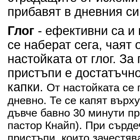
прибавят в дневния с
Глог
- ефективни са и 
се наберат сега, чаят о
настойката от глог. З
пристъпи е достатъчно
капки.
От настойката се 
дневно. Те се капят върху
дъвче бавно 30 минути пр
пастор Кнайп).
При сърде
пристъпи, които зачестяв