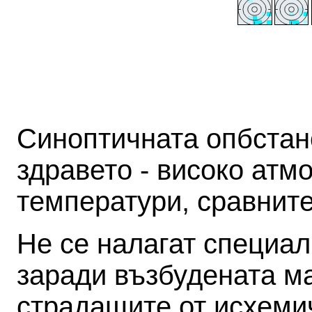
Синоптичната опбстан
здравето - високо атм
температури, сравнит
Не се налагат специал
заради възбудената м
страдащите от исхеми