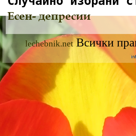
Случайно избрани с
Eсен- депресии
Всички прав
lechebnik.net