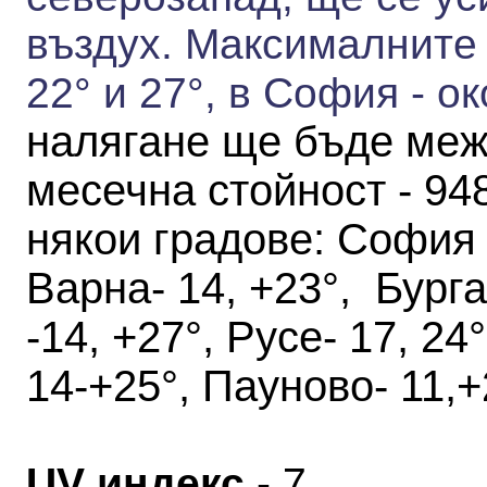
въздух.
Максималните 
22° и 27°,
в София - ок
налягане ще бъде меж
месечна стойност - 94
някои градове
:
София -
Варна- 14, +23°, Бурга
-14, +27°, Русе- 17, 24
14-+25°, Пауново- 11,+
UV индекс
- 7