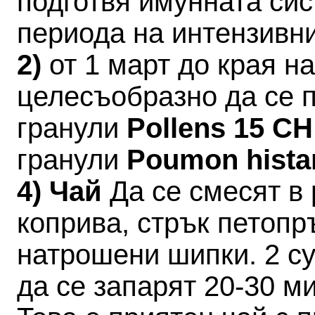
подготвя имунната си
периода на интензивн
2)
от 1 март до края 
целесъобразно да се 
гранули
Pollens 15 C
гранули
Poumon hista
4) Чай
Да се смесят в 
коприва, стрък петопр
натрошени шипки. 2 су
да се запарят 20-30 ми