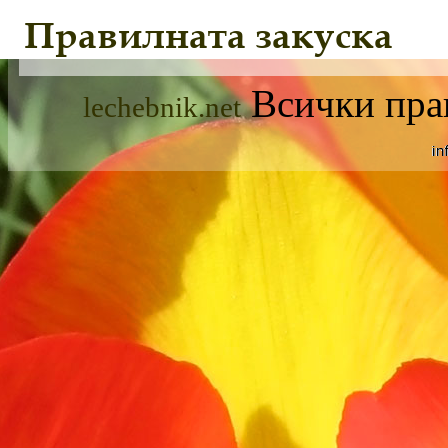
Правилната закуска
Всички прав
lechebnik.net