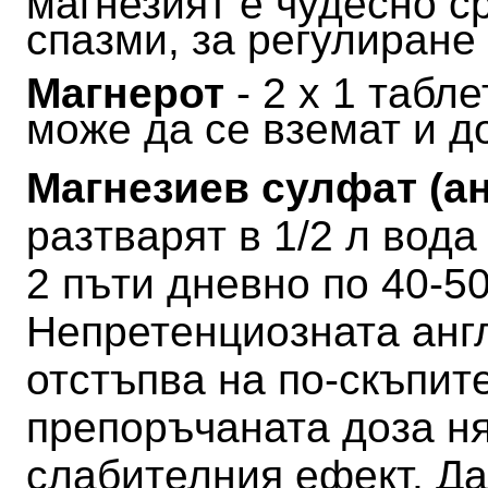
магнезият е чудесно с
спазми, за регулиране
Магнерот
- 2 х 1 табл
може да се вземат и д
Магнезиев сулфат (а
разтварят в 1/2 л вода
2 пъти дневно по 40-50
Непретенциозната анг
отстъпва на по-скъпите
препоръчаната доза н
слабителния ефект.
Да