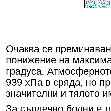
Очаква се преминаван
понижение на максима
градуса.
Атмосферното
939 хПа в сряда, но п
значителни и тялото и
За сърдечно болни е д