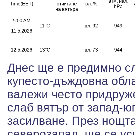
атм. нал.
Time(EET)
отчитане
вл. %
hPa
на вятъра
5:00 AM
11°C
вл. 92
949
11.5.2026
12.5.2026
13°C
вл. 73
944
Днес ще е предимно с
купесто-дъждовна обла
валежи често придруж
слаб вятър от запад-ю
засилване. През нощта
северозапад, ще се ус