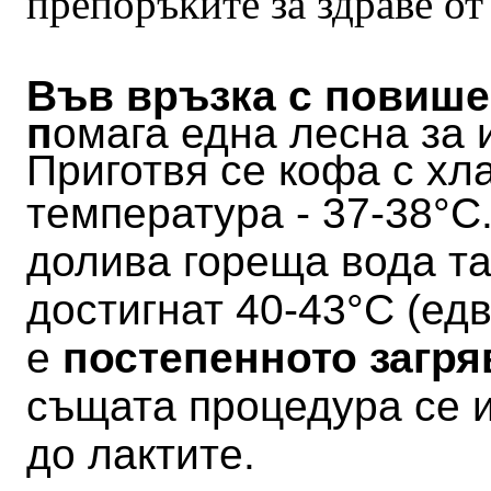
препоръките за здраве от
Във връзка с повише
п
омага една лесна за
Приготвя се кофа с хл
температура - 37-38
°C
долива гореща вода так
достигнат 40-43
°C (ед
е
постепенното загря
същата процедура се 
до лактите.