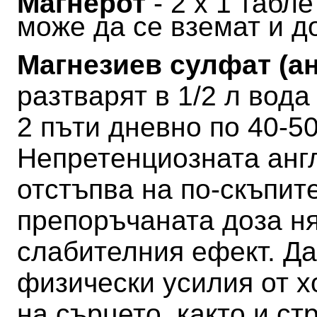
Магнерот
- 2 х 1 табл
може да се вземат и д
Магнезиев сулфат (а
разтварят в 1/2 л вода
2 пъти дневно по 40-50
Непретенциозната анг
отстъпва на по-скъпите
препоръчаната доза н
слабителния ефект.
Да
физически усилия от х
на сърцето, както и ст