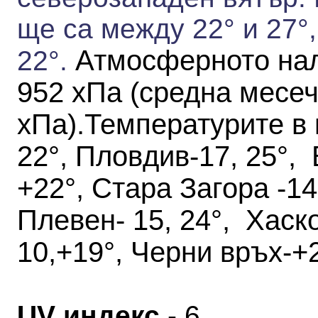
ще са между 22° и 27°
Атмосферното нал
22°.
952 хПа
(средна месеч
хПа)
.
Температурите в 
22°, Пловдив-17, 25°, 
+22°, Стара Загора -14,
Плевен- 15, 24°, Хаск
10,+19°, Черни връх-+2
UV индекс
- 6