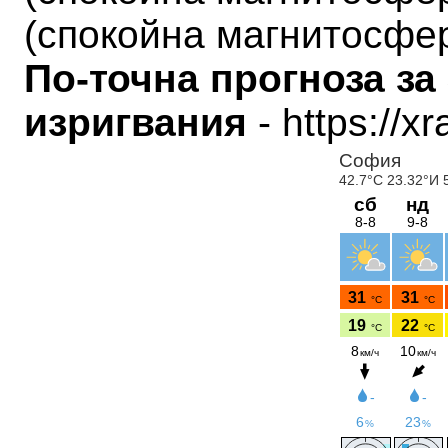
(
спокойна магнитосфе
По-точна прогноза за
изригвания
- https://x