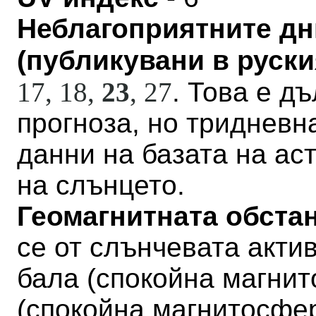
Неблагоприятните дн
(публикувани в руския
17, 18,
23
,
27
. Това е д
прогноза, но тридневн
данни на базата на а
на слънцето.
Геомагнитната обстан
се от слънчевата актив
бала
(
спокойна магни
(
спокойна магнитосфе