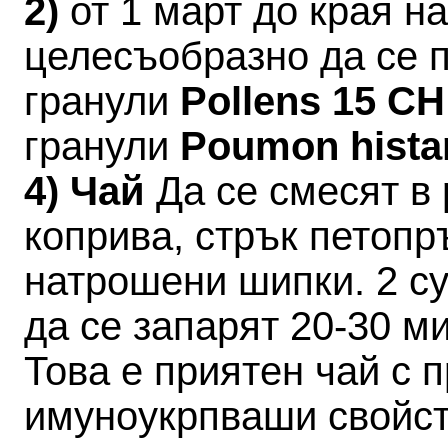
2)
от 1 март до края 
целесъобразно да се 
гранули
Pollens 15 C
гранули
Poumon hista
4) Чай
Да се смесят в 
коприва, стрък петопр
натрошени шипки. 2 су
да се запарят 20-30 ми
Това е приятен чай с 
имуноукрпваши свойст