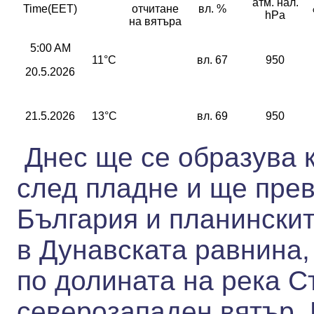
атм. нал.
Time(EET)
отчитане
вл. %
hPa
на вятъра
5:00 AM
11°C
вл. 67
950
20.5.2026
21.5.2026
13°C
вл. 69
950
Днес ще се образува 
след пладне и ще пре
България и планинскит
в Дунавската равнина,
по долината на река 
северозападен вятър.