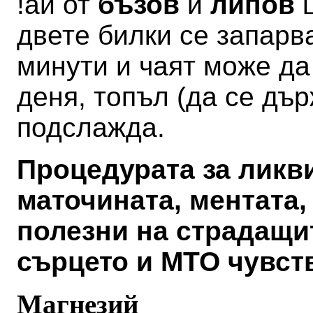
!ай от
бъзов
и
липов
ц
двете билки се запарва
минути и чаят може да
деня, топъл (да се дъ
подслажда.
Процедурата за ликв
маточината, ментата,
полезни на страдащи
сърцето и МТО чувст
Магнезий