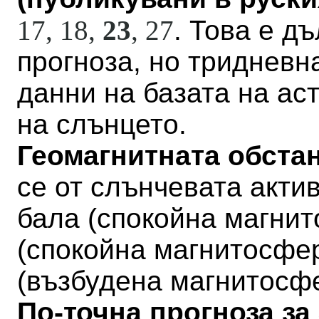
17, 18,
23
,
27
. Това е д
прогноза, но тридневн
данни на базата на а
на слънцето.
Геомагнитната обстан
се от слънчевата актив
бала
(
спокойна магни
(
спокойна магнитосфе
(
възбудена магнитосф
По-точна прогноза за