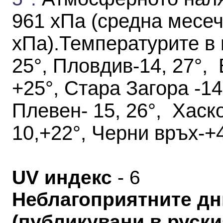
961 хПа
(средна месеч
хПа)
.
Температурите в 
25°, Пловдив-14, 27°, 
+25°, Стара Загора -14,
Плевен- 15, 26°, Хаск
10,+22°, Черни връх-+4
UV индекс
- 6
Неблагоприятните дн
(публикувани в руския