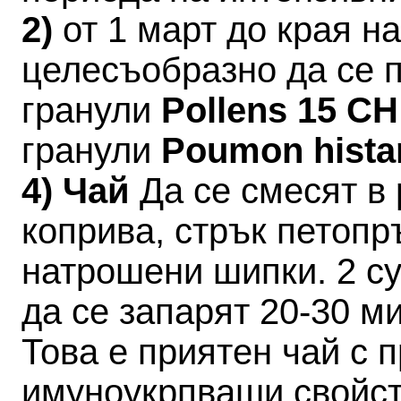
2)
от 1 март до края 
целесъобразно да се 
гранули
Pollens 15 C
гранули
Poumon hista
4) Чай
Да се смесят в 
коприва, стрък петопр
натрошени шипки. 2 су
да се запарят 20-30 ми
Това е приятен чай с 
имуноукрпваши свойст