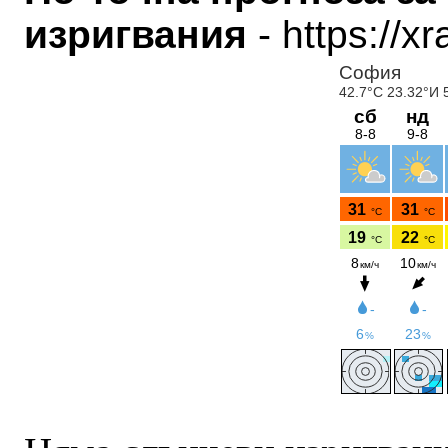
изригвания
- https://x