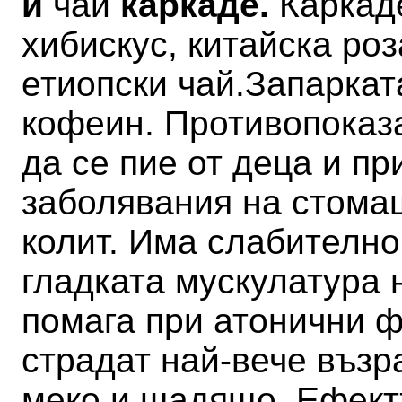
и
чай
каркаде.
Каркад
хибискус, китайска роз
етиопски чай.
Запаркат
кофеин. Противопоказ
да се пие от деца и п
заболявания на стомаш
колит.
Има слабително
гладката мускулатура 
помага при атонични ф
страдат най-вече възр
меко и щадящо. Ефектъ