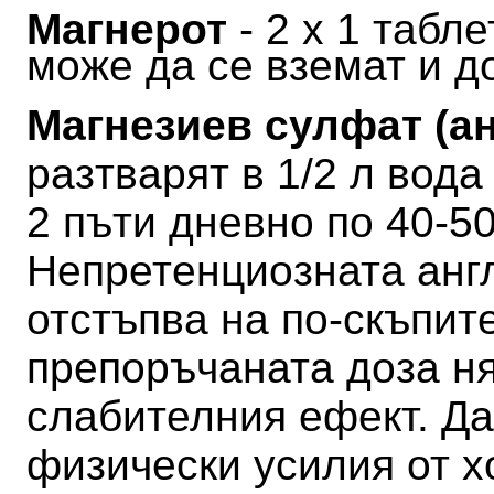
Магнерот
- 2 х 1 табл
може да се вземат и д
Магнезиев сулфат (а
разтварят в 1/2 л вода
2 пъти дневно по 40-50
Непретенциозната анг
отстъпва на по-скъпите
препоръчаната доза н
слабителния ефект.
Да
физически усилия от х