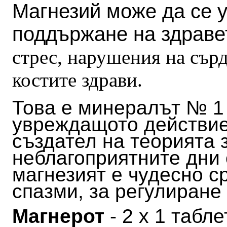
Магнезий може да се 
поддържане на здраве
стрес, нарушения на сър
костите здрави.
Това е минералът № 1 
увреждащото действие
създател на теорията 
неблагоприятните дни 
магнезият е чудесно с
спазми, за регулиране
Магнерот
- 2 х 1 табл