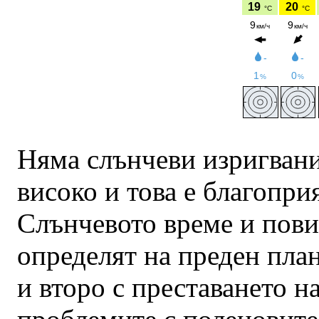
Няма слънчеви изригвани
високо и това е благопри
Слънчевото време и пов
определят на преден план
и второ с преставането н