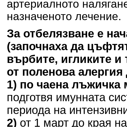
артериалното налягане
назначеното лечение.
За отбелязване е на
(започнаха да цъфтя
върбите, игликите и 
от поленова алергия
1) по чаена лъжичка
подготвя имунната си
периода на интензивн
2)
от 1 март до края 