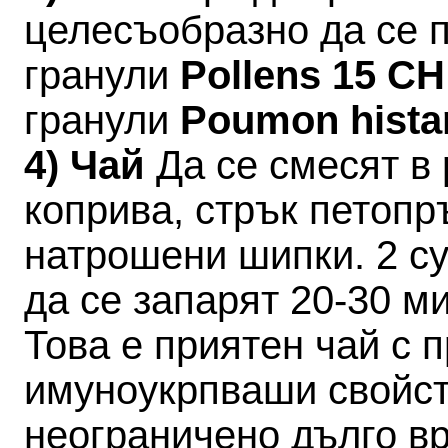
целесъобразно да се 
гранули
Pollens 15 C
гранули
Poumon hista
4) Чай
Да се смесят в 
коприва, стрък петопр
натрошени шипки. 2 су
да се запарят 20-30 ми
Това е приятен чай с 
имуноукрпваши свойст
неограничено дълго в