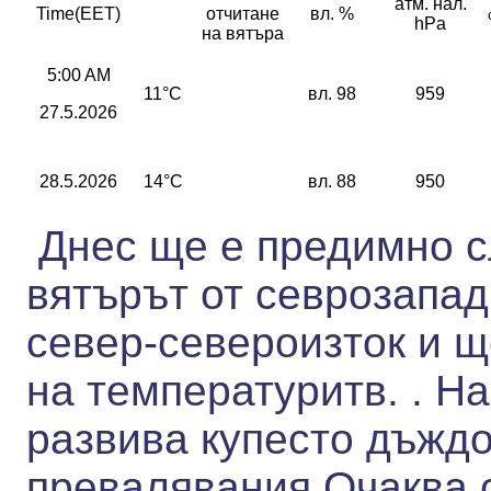
атм. нал.
Time(EET)
отчитане
вл. %
hPa
на вятъра
5:00 AM
11°C
вл. 98
959
27.5.2026
28.5.2026
14°C
вл. 88
950
Днес ще е предимно с
вятърът от севрозапад
север-североизток и 
на температуритв. . Н
развива купесто дъжд
превалявания.Очаква с