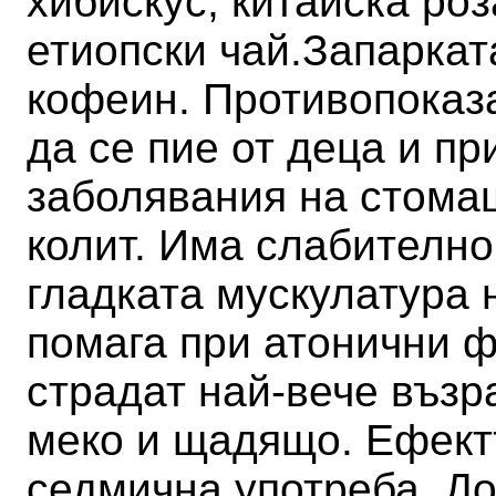
хибискус, китайска роз
етиопски чай.
Запаркат
кофеин. Противопоказ
да се пие от деца и п
заболявания на стомаш
колит.
Има слабително
гладката мускулатура 
помага при атонични ф
страдат най-вече възр
меко и щадящо. Ефектъ
седмична употреба. До