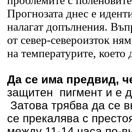
проблемите с поленовите
Прогнозата днес е иденти
налагат допълнения. Въп
от север-североизток ня
на температурите, което
Да се има предвид, 
защитен пигмент и е д
Затова трябва да се в
се прекалява с престо
между 11-14 часа по-в