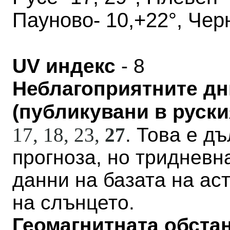
Пауново- 10,+22°, Чер
UV индекс
- 8
Неблагоприятните дн
(публикувани в руския
17, 18, 23,
27
. Това е д
прогноза, но тридневн
данни на базата на а
на слънцето.
Геомагнитната обстан