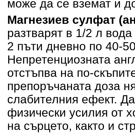
може да се вземат и д
Магнезиев сулфат (а
разтварят в 1/2 л вода
2 пъти дневно по 40-50
Непретенциозната анг
отстъпва на по-скъпите
препоръчаната доза н
слабителния ефект.
Да
физически усилия от х
на сърцето, както и ст