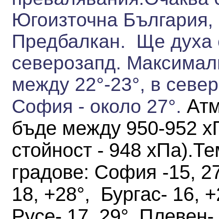
Югоизточна България, 
Предбалкан. Ще духа 
северозапд.
Максимал
между 22°-
23°, в севе
Атм
София - около 27°.
бъде между 950-952 
стойност - 948 хПа)
.
Те
градове
:
София -15, 27
18, +28°, Бургас- 16, +
Русе- 17, 29°, Плевен-