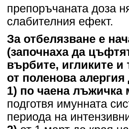
препоръчаната доза н
слабителния ефект.
За отбелязване е на
(започнаха да цъфтя
върбите, игликите и 
от поленова алергия
1) по чаена лъжичка
подготвя имунната си
периода на интензивн