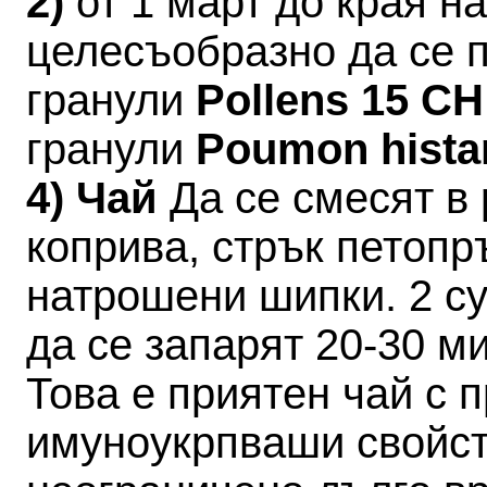
2)
от 1 март до края 
целесъобразно да се 
гранули
Pollens 15 C
гранули
Poumon hista
4) Чай
Да се смесят в 
коприва, стрък петопр
натрошени шипки. 2 су
да се запарят 20-30 ми
Това е приятен чай с 
имуноукрпваши свойст