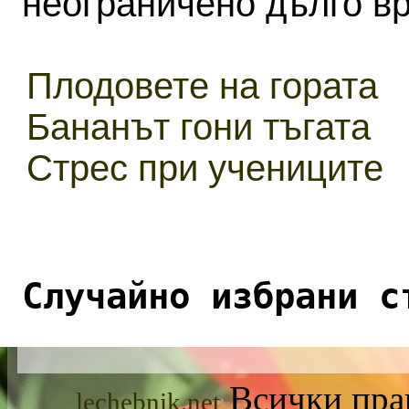
неограничено дълго в
Плодовете на гората
Бананът гони тъгата
Стрес при учениците
Случайно избрани с
Всички прав
lechebnik.net