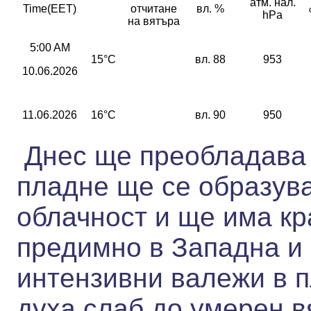
атм. нал.
Time(EET)
отчитане
вл. %
hPa
на вятъра
5:00 AM
15°C
вл. 88
953
10.06.2026
11.06.2026
16°C
вл. 90
950
Днес ще преобладава 
пладне ще се образув
облачност и ще има к
предимно в Западна и
интензивни валежи в 
духа слаб до умерен в