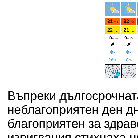
Въпреки дългосрочнат
неблагоприятен ден д
благоприятен за здра
изригвания стихнаха
н