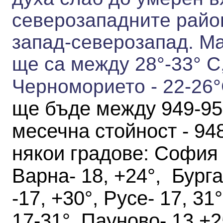
северозападните райо
запад-северозапад.
Ма
ще са между 28°-
33° С
Черноморието -
22-26
ще бъде между 949-9
месечна стойност - 94
някои градове
:
София -
Варна- 18, +24°, Бурга
-17, +30°, Русе- 17, 31
17-31°, Пауново- 13,+2