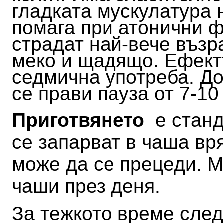
гладката мускулатура 
помага при атонични ф
страдат най-вече възр
меко и щадящо. Ефектъ
седмична употреба. До
се прави пауза от 7-10
Приготвянето
е станда
се запарват в чаша вр
може да се прецеди. М
чаши през деня.
За тежкото време след