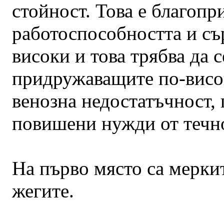
стойност. Това е благопр
работоспособността и съ
високи и това трябва да с
придружаващите по-висо
венозна недостатъчност,
повишени нужди от течно
На първо място са меркит
жегите.