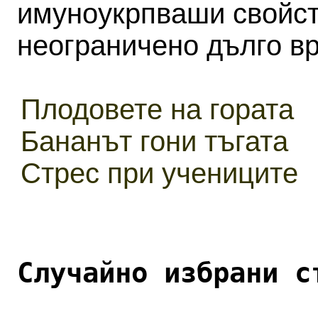
имуноукрпваши свойст
неограничено дълго в
Плодовете на гората
Бананът гони тъгата
Стрес при учениците
Случайно избрани с