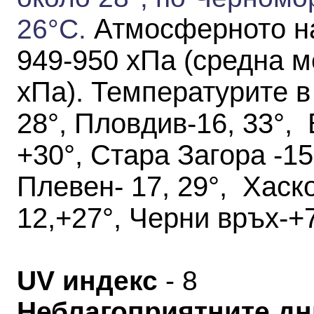
Атмосферното н
26
°С
.
949-950 хПа
(средна м
хПа)
.
Температурите в
28°, Пловдив-16, 33°, 
+30°, Стара Загора -15,
Плевен- 17, 29°, Хаск
12,+27°, Черни връх-+7
UV индекс
- 8
Неблагоприятните дн