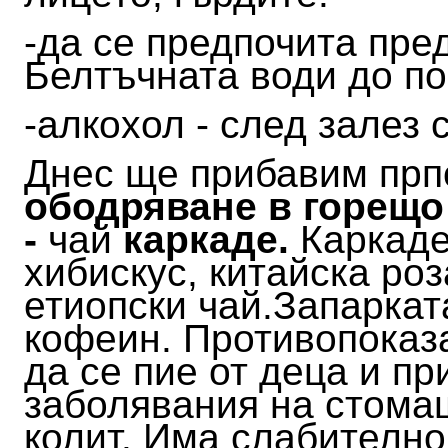
-да се предпочита пре
Белтъчната води до п
-алкохол - след залез
Днес ще прибавим прп
ободряване в горещо
-
чай
каркаде.
Каркаде
хибискус, китайска роз
етиопски чай.
Запаркат
кофеин. Противопоказ
да се пие от деца и п
заболявания на стомаш
колит.
Има слабително