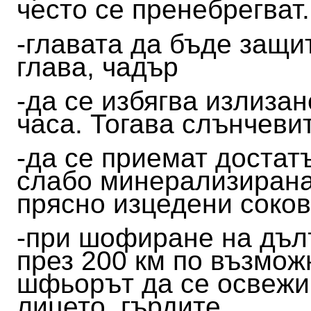
често се пренебрегват
-главата да бъде защи
глава, чадър
-да се избягва излиза
часа. Тогава слънчеви
-да се приемат достатъ
слабо минерализирана
прясно изцедени соко
-при шофиране на дълъ
през 200 км по възмож
шфьорът да се освежи
лицето, гърдите.