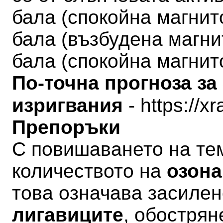
бала
(
спокойна магни
бала (
възбудена магн
бала (
спокойна магни
По-точна прогноза за
изригвания
- https://x
Препоръки
С повишаването на те
количеството на
озона
това означава засиле
лигавиците
, обострян