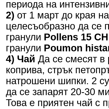
периода на интензивн
2)
от 1 март до края 
целесъобразно да се 
гранули
Pollens 15 C
гранули
Poumon hista
4) Чай
Да се смесят в 
коприва, стрък петопр
натрошени шипки. 2 су
да се запарят 20-30 ми
Това е приятен чай с 