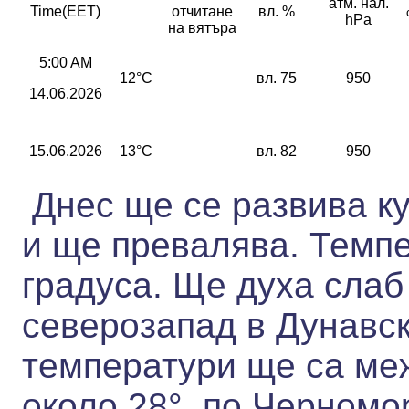
атм. нал.
Time(EET)
отчитане
вл. %
hPa
на вятъра
5:00 AM
12°C
вл. 75
950
14.06.2026
15.06.2026
13°C
вл. 82
950
Днес ще се развива к
и ще превалява. Темпе
градуса. Ще духа слаб
северозапад в Дунавс
температури ще са ме
около 28°, по Черномо