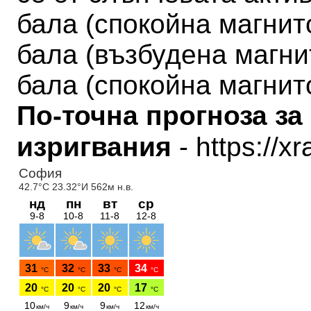
бала
(
спокойна магни
бала (
възбудена магн
бала (
спокойна магни
По-точна прогноза за
изригвания
- https://x