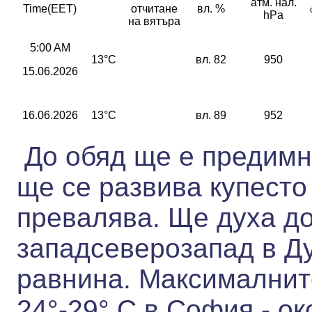
атм. нал.
Time(EET)
отчитане
вл. %
hPa
на вятъра
5:00 AM
13°C
вл. 82
950
15.06.2026
16.06.2026
13°C
вл. 89
952
До обяд ще е предимн
ще се развива купесто
превалява. Ще духа до
западсеверозапад в Д
равнина.
Максималнит
24°-
29° С,
в София - ок