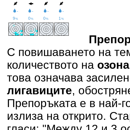
Препо
С повишаването на те
количеството на
озона
това означава засиле
лигавиците
, обострян
Препоръката е в най-г
излиза на открито. Ст
гласи: "Между 12 и 3 о