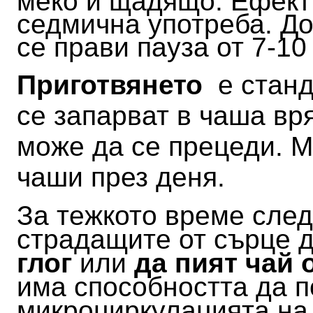
меко и щадящо. Ефектъ
седмична употреба. До
се прави пауза от 7-10
Приготвянето
е станда
се запарват в чаша вр
може да се прецеди. М
чаши през деня.
За тежкото време след
страдащите от сърце 
глог
или
да пият чай о
има способността да 
микроциркулацията на 