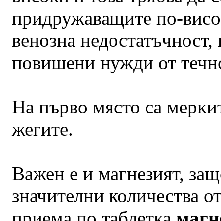
придружаващите по-висо
венозна недостатъчност,
повишени нужди от течно
На първо място са меркит
жегите.
Важен е и магнезият, защ
значителни количества от
приема по таблетка
магн