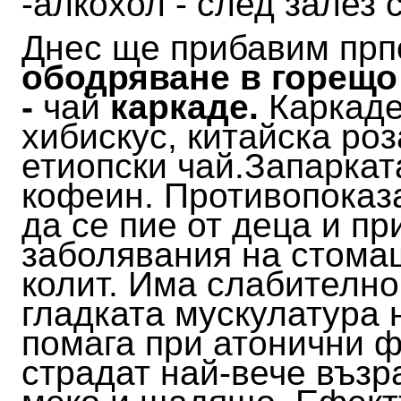
-алкохол - след залез
Днес ще прибавим прп
ободряване в горещо
-
чай
каркаде.
Каркаде
хибискус, китайска роз
етиопски чай.
Запаркат
кофеин. Противопоказ
да се пие от деца и п
заболявания на стомаш
колит.
Има слабително
гладката мускулатура 
помага при атонични ф
страдат най-вече възр