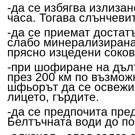
-да се избягва излиза
часа. Тогава слънчеви
-да се приемат достатъ
слабо минерализирана
прясно изцедени соко
-при шофиране на дълъ
през 200 км по възмож
шфьорът да се освежи
лицето, гърдите.
-да се предпочита пре
Белтъчната води до п