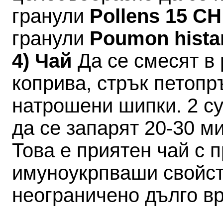
гранули
Pollens 15 C
гранули
Poumon hista
4) Чай
Да се смесят в 
коприва, стрък петопр
натрошени шипки. 2 су
да се запарят 20-30 ми
Това е приятен чай с 
имуноукрпваши свойст
неограничено дълго в