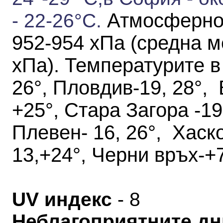
Атмосферно
-
22-26
°С
.
952-954 хПа
(средна м
хПа)
.
Температурите в
26°, Пловдив-19, 28°, 
+25°, Стара Загора -19,
Плевен- 16, 26°, Хаск
13,+24°, Черни връх-+7
UV индекс
- 8
Неблагоприятните дн