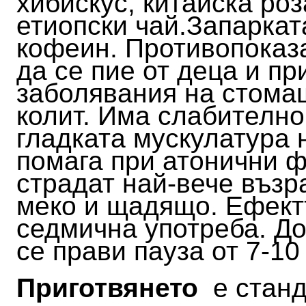
хибискус, китайска роз
етиопски чай.
Запаркат
кофеин. Противопоказ
да се пие от деца и п
заболявания на стомаш
колит.
Има слабително
гладката мускулатура 
помага при атонични ф
страдат най-вече възр
меко и щадящо. Ефектъ
седмична употреба. До
се прави пауза от 7-10
Приготвянето
е станда