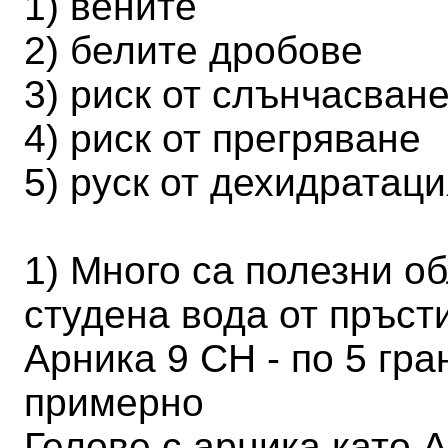
1) вените
2) белите дробове
3) риск от слънчасван
4) риск от прегряване
5) руск от дехидратац
1) Много са полезни о
студена вода от пръст
Арника 9 СН - по 5 гра
примерно
Гелове с арника като 