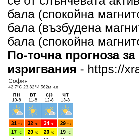
се от слънчевата актив
бала
(
спокойна магни
бала (възбудена
магн
бала (спокойна
магнит
По-точна прогноза за
изригвания
- https://x