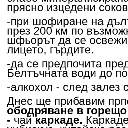
прясно изцедени соко
-при шофиране на дълъ
през 200 км по възмож
шфьорът да се освежи
лицето, гърдите.
-да се предпочита пре
Белтъчната води до п
-алкохол - след залез
Днес ще прибавим прп
ободряване в горещо
-
чай
каркаде.
Каркаде