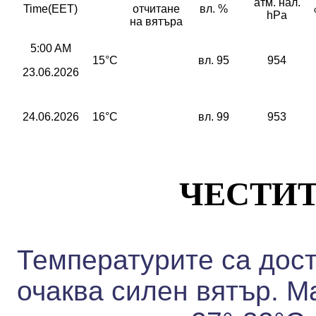
атм. нал.
Time(EET)
отчитане
вл. %
hPa
на вятъра
5:00 AM
15°C
вл. 95
954
23.06.2026
24.06.2026
16°C
вл. 99
953
ЧЕСТИТ
Температурите са дост
очаква силен вятър. 