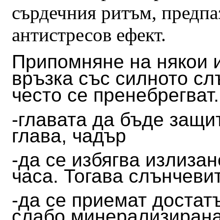
сърдечния ритъм, предпа
антистресов ефект.
Припомняне на някои 
връзка със силното сл
често се пренебрегват
-главата да бъде защи
глава, чадър
-да се избягва излиза
часа. Тогава слънчеви
-да се приемат достатъ
слабо минерализирана