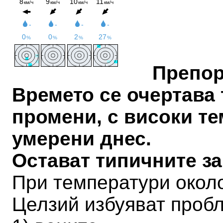
Препо
Времето се очертава 
промени, с високи те
умерени днес.
Остават типичните з
При температури около
Целзий избуяват пробл