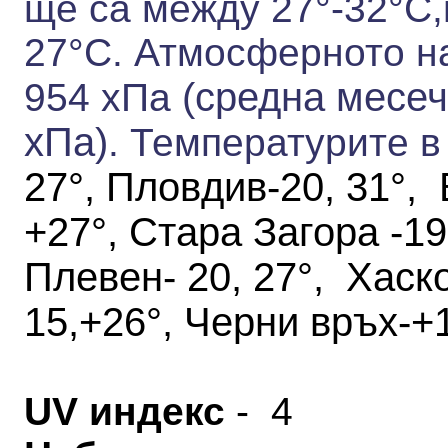
ще са между 27°-32°С,
27°С.
Атмосферното на
(средна месеч
954 хПа
хПа)
.
Температурите в
27°, Пловдив-20, 31°, 
+27°, Стара Загора -19,
Плевен- 20, 27°, Хаск
15,+26°, Черни връх-+
UV индекс
- 4