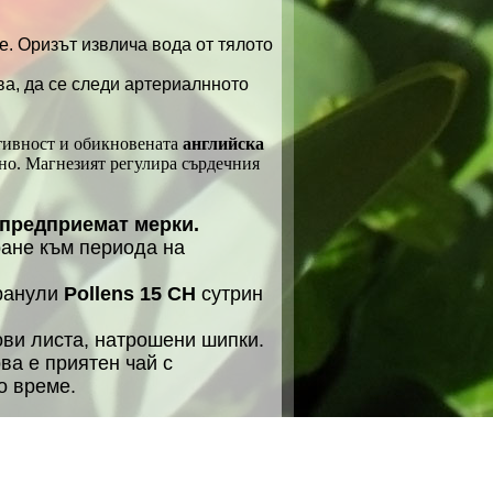
ве. Оризът извлича вода от тялото
ва, да се следи артериалнното
ктивност и обикновената
английска
невно. Магнезият регулира сърдечния
 предприемат мерки.
ране към периода на
гранули
Pollens 15 CH
сутрин
нови листа, натрошени шипки.
ва е приятен чай с
о време.