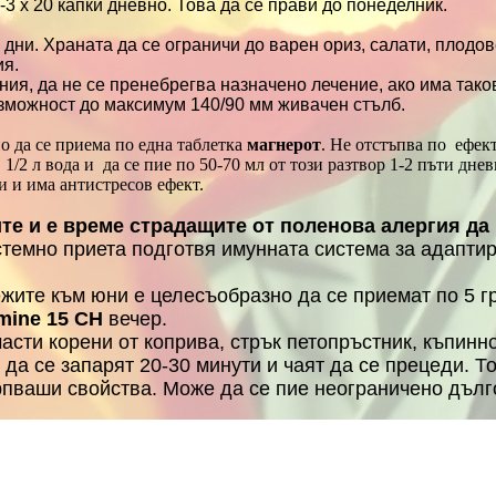
-3 х 20 капки дневно. Това да се прави до понеделник.
и дни. Храната да се ограничи до варен ориз, салати, плодо
ия.
ния, да не се пренебрегва назначено лечение, ако има тако
ъзможност до максимум 140/90 мм живачен стълб.
но да се приема по една таблетка
магнерот
. Не отстъпва по ефе
и в 1/2 л вода и да се пие по 50-70 мл от този разтвор 1-2 пъти д
пи и има антистресов ефект.
те и е време страдащите от поленова алергия да
стемно приета подготвя имунната система за адапти
ежите към юни е целесъобразно да се приемат по 5 
mine 15 CH
вечер.
части корени от коприва, стрък петопръстник, къпин
 да се запарят 20-30 минути и чаят да се прецеди. То
рпваши свойства. Може да се пие неограничено дълг