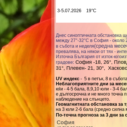
3-5.07.2026
19°C
Днес синоптичната обстановка ще
между 27°-32°С
в София - около 
(средна месеч
в събота и неделя
превалява, на някои от тях - ин
Източна България от изток-югоиз
София -18, 26°, Пловд
градове
:
31°, Плевен- 21, 30°, Хасков
UV индекс
- 5 в петък, 8 в събот
Неблагоприятните дни за месец
юlи - 4-5 бала, 8,9,10 юли - 3-4 б
е дългосрочна и не много точна 
наблюдение на слънцето.
Геомагнитната обстановка за 
на 3 юли 2-6 бала (средно силна
По-точна прогноза за 3 дни за