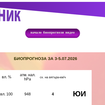
начало
биопрогнози
видео
Б
ИОПРОГНОЗА ЗА 3-5.07.2026
атм. нал.
вл. %
ск. на вятъра-км/ч
hPa
ЮИ
вл. 100
948
4