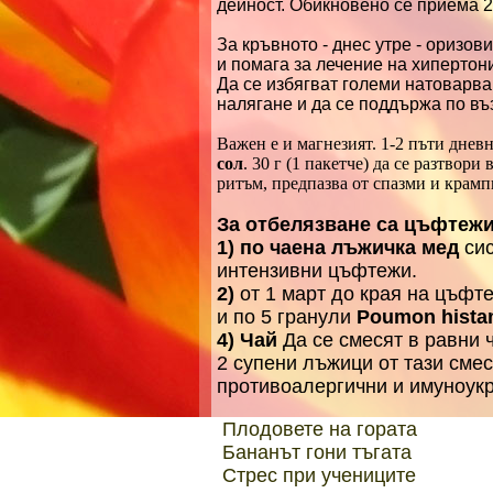
дейност. Обикновено се приема 2
За кръвното - днес утре - оризов
и помага за лечение на хипертон
Да се избягват големи натоварва
налягане и да се поддържа по в
Важен е и магнезият. 1-2 пъти днев
сол
. 30 г (1 пакетче) да се разтвор
ритъм, предпазва от спазми и крам
За отбелязване са цъфтежи
1) по чаена лъжичка мед
си
интензивни цъфтежи.
2)
от 1 март до края на цъфт
и по 5 гранули
Poumon hista
4) Чай
Да се смесят в равни 
2 супени лъжици от тази смес
противоалергични и имуноук
Плодовете на гората
Бананът гони тъгата
Стрес при учениците