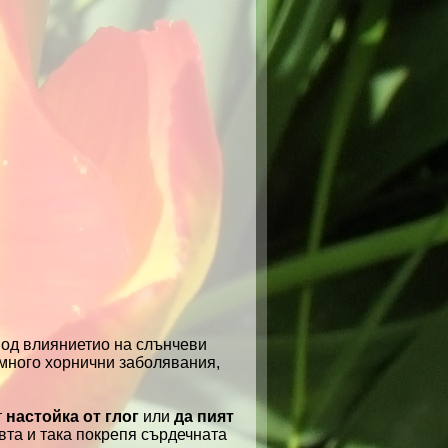
под влияниетио на слънчеви
 много хорнични заболявания,
т
настойка от глог
или
да пият
вта и така покрепя сърдечната