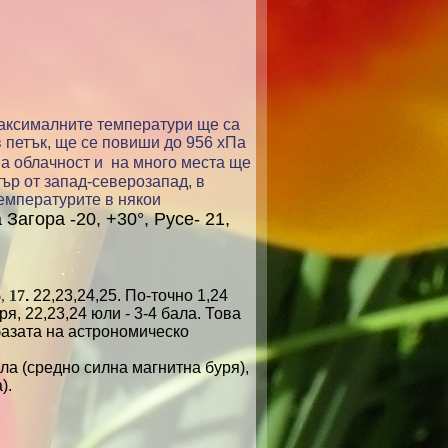
Максималните температури ще са
 петък, ще се повиши до 956 хПа
на облачност и на много места ще
тър от запад-северозапад, в
емпературите в някои
 Загора -20, +30°, Русе- 21,
,
17
.
22,23,24,25. По-точно 1,24
ря, 22,23,24 юли - 3-4 бала. Това
базата на астрономическо
ала
(
средно силна магнитна буря
)
,
а
)
.