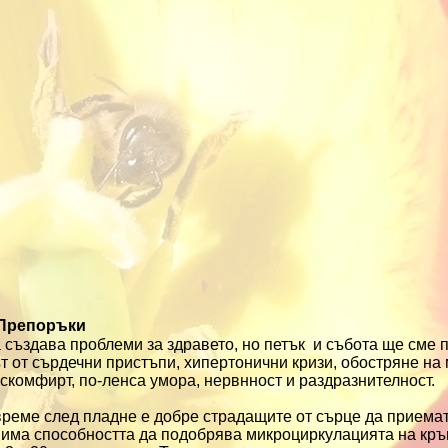
Препоръки
създава проблеми за здравето, но петък и събота ще сме 
 от сърдечни пристъпи, хипертонични кризи, обостряне на
скомфирт, по-ленса умора, нервнност и раздразнителност.
време след пладне е добре страдащите от сърце да приема
 има способността да подобрява микроциркулацията на кръ