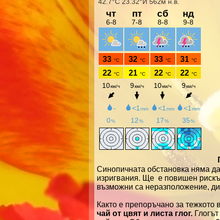
Синопичната обстановка няма да 
изригвания. Ще е повишен рискът
възможни са неразположение, ди
Както е препоръчано за тежкото 
чай от цвят и листа глог.
Глогът