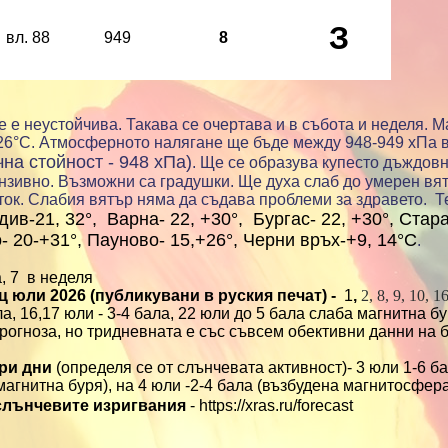
З
вл. 88
949
8
 е неустойчива. Такава се очертава и в събота и неделя. 
26°С.
Атмосферното налягане ще бъде между 948-949 хПа в
на стойност - 948 хПа)
. Ще се образува купесто дъждов
тензивно. Възможни са градушки. Ще духа слаб до умерен вя
ток. Слабия вятър няма да съдава проблеми за здравето.
Т
ив-21, 32°, Варна- 22, +30°, Бургас- 22, +30°, Стара
о- 20-+31°, Пауново- 15,+26°, Черни връх-+9, 14°C
.
а, 7 в неделя
 юли 2026 (публикувани в руския печат) -
1
,
2, 8, 9, 10, 16
ала, 16,17 юли - 3-4 бала, 22 юли до 5 бала слаба магнитна бу
прогноза, но тридневната е със съвсем обективни данни на 
три дни
(определя се от слънчевата активност)- 3 юли 1-6 б
 магнитна буря
), на 4 юли -2-4 бала (
възбудена
магнитосфер
 слънчевите изригвания
- https://xras.ru/forecast