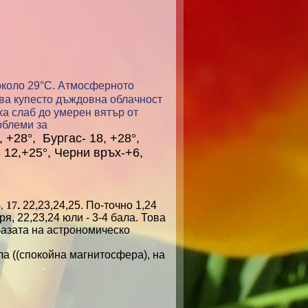
около 29°С.
Атмосферното
ува купесто дъждовна облачност
ха слаб до умерен вятър от
облеми за
 +28°, Бургас- 18, +28°,
- 12,+25°, Черни връх-+6,
,
17
.
22,23,24,25. По-точно 1,24
ря, 22,23,24 юли - 3-4 бала. Това
базата на астрономическо
ала
(
(
спокойна
магнитосфера
)
, на