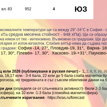
ЮЗ
вл. 83
952
4
аксималните температури ще са между 29°-34°С
в София - 
средна месечна стойност - 948 хПа)
4 хПа
. Ще се образ
на някои от тях - интензивно. Възможни са градушки. Ще ду
лгария от изток-югоизток. Слабия вятър няма да съдава пр
София -14, 27°, Пловдив-19, 31°, Варна- 18,
и градове
:
 17, 30°, Плевен- 17, 30°, Хасково- 19-+31°, Пауново
 юли 2026 (публикувани в руския печат) -
1
,
2, 8, 9, 10, 16
ала, 16,17 юли - 3-4 бала, 22 юли до 5 бала слаба магнитна бу
прогноза, но тридневната е със съвсем обективни данни на 
три дни
(определя се от слънчевата активност)- 8юли 2-3 б
осфера
), на 10 юли -1-3 бала (
спокойна
магнитосфера
)
.
 слънчевите изригвания
- https://xras.ru/forecast