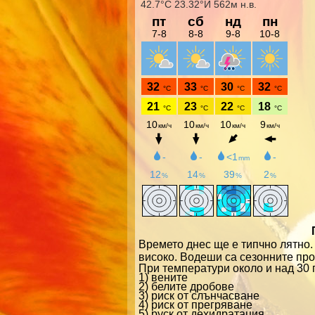
Времето днес ще е типчно лятно.
високо. Водеши са сезонните про
При температури около и над 30 
1) вените
2) белите дробове
3) риск от слънчасване
4) риск от прегряване
5) руск от дехидратация