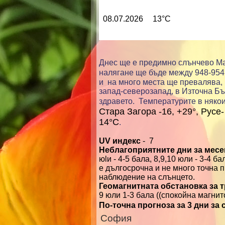
08.07.2026
13°C
Днес ще е предимно слънчево М
налягане ще бъде между 948-95
и на много места ще превалява, 
запад-северозапад, в Източна Бъ
здравето.
Температурите в няко
Стара Загора -16, +29°, Русе-
14°C
.
UV индекс
- 7
Неблагоприятните дни за месец
юlи - 4-5 бала, 8,9,10 юли - 3-4 б
е дългосрочна и не много точна 
наблюдение на слънцето.
Геомагнитната обстановка за 
9 юли 1-3 бала (
(
спокойна
магнит
По-точна прогноза за 3 дни за