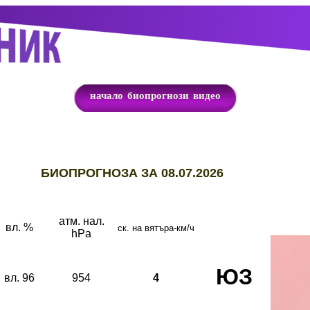
начало
биопрогнози
видео
Б
ИОПРОГНОЗА ЗА 08.07.2026
атм. нал.
вл. %
ск. на вятъра-км/ч
hPa
ЮЗ
вл. 96
954
4