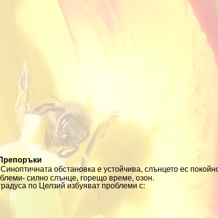
Препоръки
 Синоптичната обстановка е устойчива, слънцето ес покойн
блеми- силно слънце, горещо време, озон.
градуса по Целзий избуяват проблеми с: