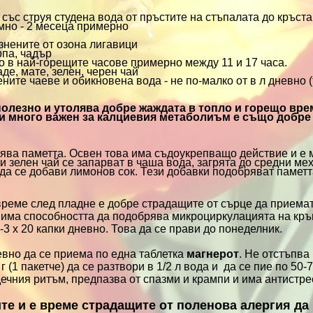
 със струя студена вода от пръстите на стъпалата до кръста
емно - 2 месеца примерно
знените от озона лигавици
рпа, чадър
то в най-горещите часове примерно между 11 и 17 часа.
де, мате, зелен, черен чай
ните чаеве и обикновена вода - не по-малко от в л дневно 
полезно и утолява добре жаждата в топло и горещо врем
и много важен за калциевия метаболиъм е също добре 
ява паметта. Освен това има съдоукрепващо действие и е 
и зелен чай се запарват в чаша вода, загрята до средни мех
да се добави лимонов сок. Тези добавки подобряват памет
време след пладне е добре страдащите от сърце да приема
 има способността да подобрява микроциркулацията на кръ
-3 х 20 капки дневно. Това да се прави до понеделник.
невно да се приема по една таблетка
магнерот
. Не отстъпва
0 г (1 пакетче) да се разтвори в 1/2 л вода и да се пие по 50-
ечния ритъм, предпазва от спазми и крампи и има антистр
те и е време страдащите от поленова алергия да