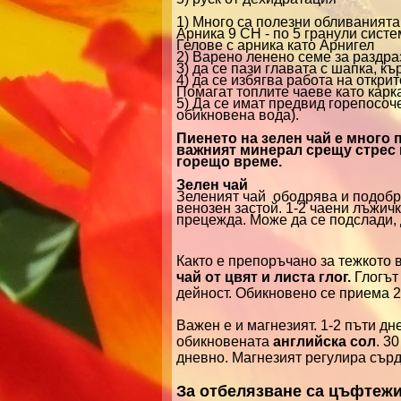
1) Много са полезни обливанията
Арника 9 СН - по 5 гранули сист
Гелове с арника като Арнигел
2) Варено ленено семе за раздра
3) да се пази главата с шапка, къ
4) да се избягва работа на откри
Помагат топлите чаеве като карка
5) Да се имат предвид горепосоче
обикновена вода).
Пиенето на зелен чай е много 
важният минерал срещу стрес 
горещо време.
Зелен чай
Зеленият чай ободрява и подобр
венозен застой.
1-2 чаени лъжичк
прецежда. Може да се подслади, 
Както е препоръчано за тежкото 
чай от цвят и листа глог.
Глогът
дейност. Обикновено се приема 2
Важен е и магнезият. 1-2 пъти д
обикновената
английска сол
. 3
дневно. Магнезият регулира сърд
За отбелязване са цъфтежи