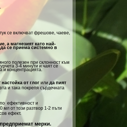
.
(тук се включват фрешове, чаеве,
е, а магнезият като най-
да се приема системно в
много полезен при склонност към
урчета 3-4 минути и чаят се
та и концентрацията.
т
настойка от глог
или
да пият
вта и така покрепя сърдечната
 по ефективност и
70 мл от този разтвор 1-2 пъти
есов ефект.
 предприемат мерки.