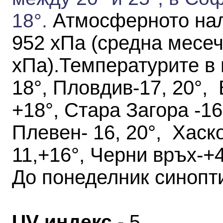
Атмосферното нал
18°.
952 хПа
(средна месеч
хПа)
.
Температурите в 
18°, Пловдив-17, 20°, 
+18°, Стара Загора -16,
Плевен- 16, 20°, Хаск
11,+16°, Черни връх-+4
До понеделник синопт
UV индекс
- 5