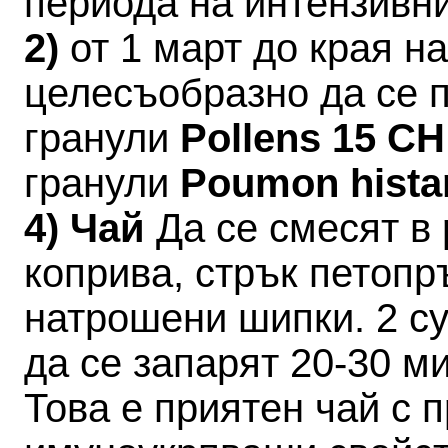
периода на интензивн
2)
от 1 март до края 
целесъобразно да се 
гранули
Pollens 15 C
гранули
Poumon hista
4) Чай
Да се смесят в 
коприва, стрък петопр
натрошени шипки. 2 су
да се запарят 20-30 ми
Това е приятен чай с 