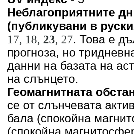
Неблагоприятните дн
(публикувани в руския
17, 18,
23
,
27
. Това е д
прогноза, но тридневн
данни на базата на а
на слънцето.
Геомагнитната обстан
се от слънчевата актив
бала
(
спокойна магни
(
спокойна магнитосфе