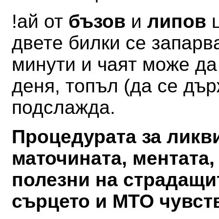
!ай от
бъзов
и
липов
ц
двете билки се запарва
минути и чаят може да
деня, топъл (да се дъ
подслажда.
Процедурата за ликв
маточината, ментата,
полезни на страдащи
сърцето и МТО чувст