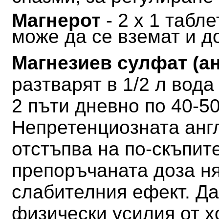
Магнерот
- 2 х 1 табл
може да се вземат и д
Магнезиев сулфат (а
разтварят в 1/2 л вода
2 пъти дневно по 40-50
Непретенциозната анг
отстъпва на по-скъпите
препоръчаната доза н
слабителния ефект.
Да
физически усилия от х