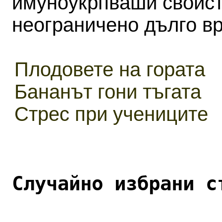
имуноукрпваши свойст
неограничено дълго в
Плодовете на гората
Бананът гони тъгата
Стрес при учениците
Случайно избрани с