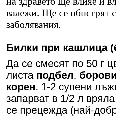
на здравето ще влияе и вл
валежи. Ще се обистрят 
заболявания.
Билки при кашлица (
Да се смесят по 50 г ц
листа
подбел
,
борови
корен
. 1-2 супени лъж
запарват в 1/2 л вряла
се прецежда (най-добр