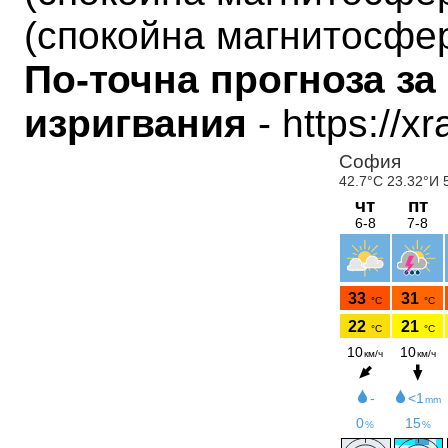
(
спокойна магнитосфе
По-точна прогноза за
изригвания
- https://x