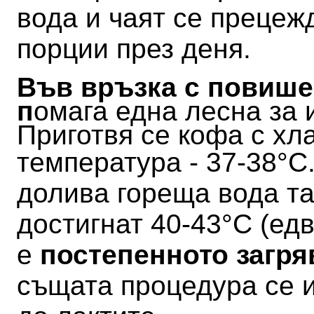
вода и чаят се прецеж
порции през деня.
Във връзка с повише
п
омага една лесна за
Приготвя се кофа с хл
температура - 37-38
°C
долива гореща вода так
достигнат 40-43
°C (ед
е
постепенното загря
същата процедура се 