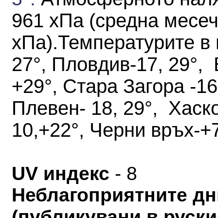
961 хПа
(средна месеч
хПа)
.
Температурите в 
27°, Пловдив-17, 29°, 
+29°, Стара Загора -16,
Плевен- 18, 29°, Хаск
10,+22°, Черни връх-+7
UV индекс
- 8
Неблагоприятните дн
(публикувани в руския