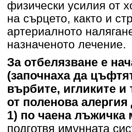
физически усилия от х
на сърцето, както и ст
артериалното налягане
назначеното лечение.
За отбелязване е на
(започнаха да цъфтя
върбите, игликите и 
от поленова алергия
1) по чаена лъжичка
подготвя имунната си