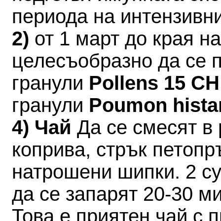
периода на интензивн
2)
от 1 март до края 
целесъобразно да се 
гранули
Pollens 15 C
гранули
Poumon hista
4) Чай
Да се смесят в 
коприва, стрък петопр
натрошени шипки. 2 су
да се запарят 20-30 ми
Това е приятен чай с 