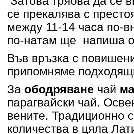
Затова трябва да се в
се прекалява с престо
между 11-14 часа по-в
по-натам ще напиша 
Във връзка с повишен
припомняме подходящи
За
ободряване
чай
ма
парагвайски чай
. Осве
вените.
Традиционно с
количества в цяла Лат