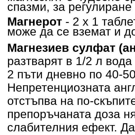
спазми, за регулиране
Магнерот
- 2 х 1 табл
може да се вземат и д
Магнезиев сулфат (а
разтварят в 1/2 л вода
2 пъти дневно по 40-50
Непретенциозната анг
отстъпва на по-скъпите
препоръчаната доза н
слабителния ефект.
Да