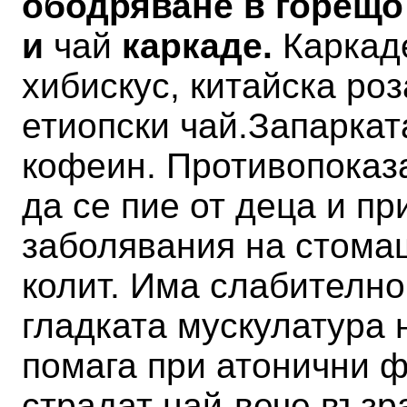
ободряване в горещо
и
чай
каркаде.
Каркад
хибискус, китайска роз
етиопски чай.
Запаркат
кофеин. Противопоказ
да се пие от деца и п
заболявания на стомаш
колит.
Има слабително
гладката мускулатура 
помага при атонични ф
страдат най-вече възр