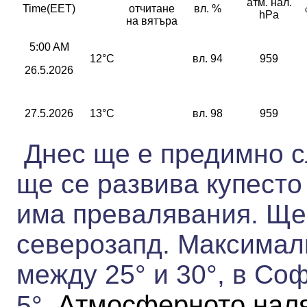
атм. нал.
Time(EET)
отчитане
вл. %
hPa
на вятъра
5:00 AM
12°C
вл. 94
959
26.5.2026
27.5.2026
13°C
вл. 98
959
Днес ще е предимно с
ще се развива купесто
има превалявания. Ще 
северозапд.
Максимал
между 25° и 30°,
в Соф
Атмосферното наля
5°.