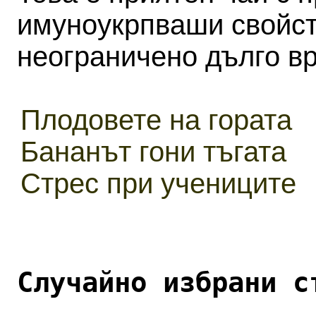
имуноукрпваши свойст
неограничено дълго в
Плодовете на гората
Бананът гони тъгата
Стрес при учениците
Случайно избрани с