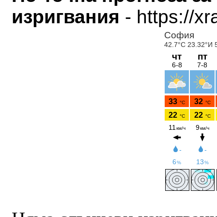
изригвания
- https://x