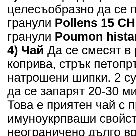
целесъобразно да се 
гранули
Pollens 15 C
гранули
Poumon hista
4) Чай
Да се смесят в 
коприва, стрък петопр
натрошени шипки. 2 су
да се запарят 20-30 ми
Това е приятен чай с 
имуноукрпваши свойст
неограничено дълго в