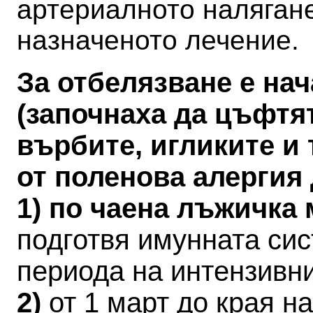
артериалното налягане
назначеното лечение.
За отбелязване е на
(започнаха да цъфтя
върбите, игликите и 
от поленова алергия
1) по чаена лъжичка
подготвя имунната си
периода на интензивн
2)
от 1 март до края 