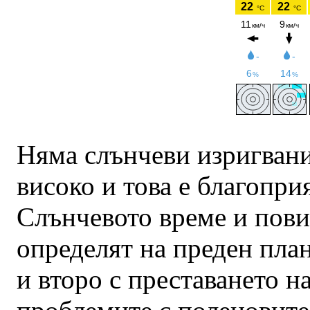
Няма слънчеви изригвани
високо и това е благопри
Слънчевото време и пов
определят на преден план
и второ с преставането н