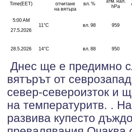
атм. нал.
Time(EET)
отчитане
вл. %
hPa
на вятъра
5:00 AM
11°C
вл. 98
959
27.5.2026
28.5.2026
14°C
вл. 88
950
Днес ще е предимно с
вятърът от севрозапад
север-североизток и 
на температуритв. . Н
развива купесто дъжд
превалявания.Очаква с