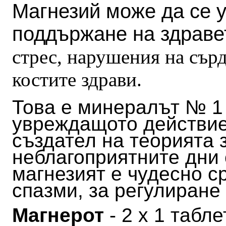
Магнезий може да се 
поддържане на здраве
стрес, нарушения на сър
костите здрави.
Това е минералът № 1 
увреждащото действие
създател на теорията 
неблагоприятните дни 
магнезият е чудесно с
спазми, за регулиране
Магнерот
- 2 х 1 табл