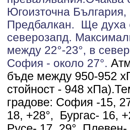
Югоизточна България, 
Предбалкан. Ще духа 
северозапд.
Максимал
между 22°-
23°, в севе
Атм
София - около 27°.
бъде между 950-952 
стойност - 948 хПа)
.
Те
градове
:
София -15, 27
18, +28°, Бургас- 16, +
Русе- 17, 29°, Плевен-