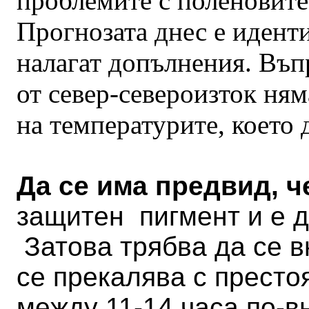
проблемите с поленовите
Прогнозата днес е иденти
налагат допълнения. Въп
от север-североизток ня
на температурите, което
Да се има предвид, 
защитен пигмент и е д
Затова трябва да се в
се прекалява с престо
между 11-14 часа по-в