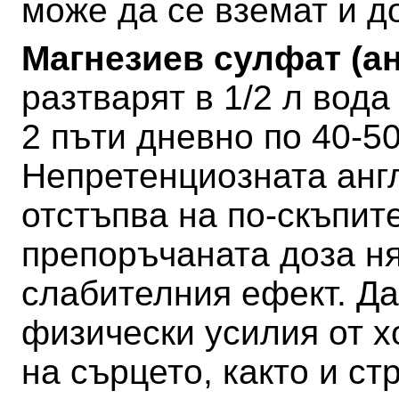
може да се вземат и д
Магнезиев сулфат (а
разтварят в 1/2 л вода
2 пъти дневно по 40-50
Непретенциозната анг
отстъпва на по-скъпите
препоръчаната доза н
слабителния ефект.
Да
физически усилия от х
на сърцето, както и ст