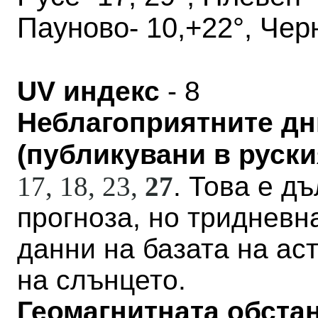
Пауново- 10,+22°, Чер
UV индекс
- 8
Неблагоприятните дн
(публикувани в руския
17, 18, 23,
27
. Това е д
прогноза, но тридневн
данни на базата на а
на слънцето.
Геомагнитната обстан