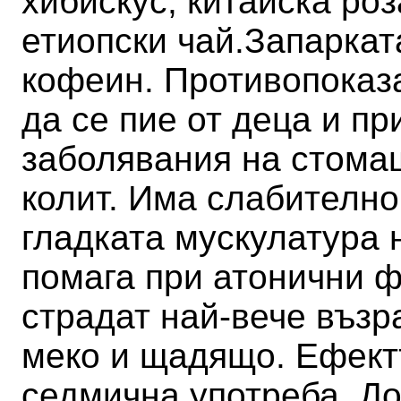
хибискус, китайска роз
етиопски чай.
Запаркат
кофеин. Противопоказ
да се пие от деца и п
заболявания на стомаш
колит.
Има слабително
гладката мускулатура 
помага при атонични ф
страдат най-вече възр
меко и щадящо. Ефектъ
седмична употреба. До