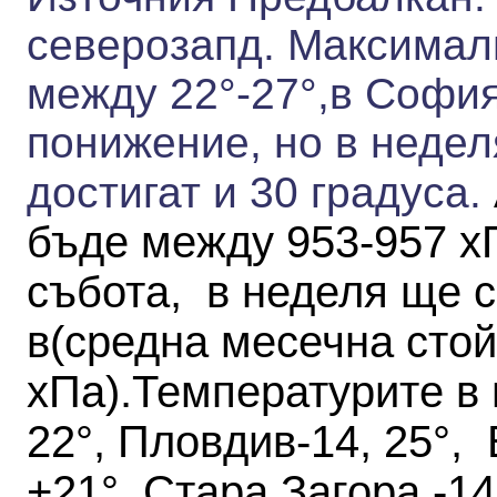
северозапд.
Максимал
между 22°-
27°,
в София
понижение, но в недел
достигат и 30 градуса.
бъде между 953-957 хП
събота, в неделя ще 
в
(средна месечна стой
хПа)
.
Температурите в 
22°, Пловдив-14, 25°, 
+21°, Стара Загора -14,