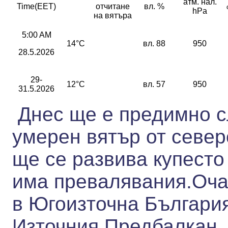
атм. нал.
Time(EET)
отчитане
вл. %
hPa
на вятъра
5:00 AM
14°C
вл. 88
950
28.5.2026
29-
12°C
вл. 57
950
31.5.2026
Днес ще е предимно с
умерен вятър от севе
ще се развива купесто
има превалявания.Оча
в Югоизточна България
Източния Предбалкан.