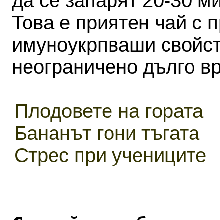
да се запарят 20-30 ми
Това е приятен чай с 
имуноукрпваши свойст
неограничено дълго в
Плодовете на гората
Бананът гони тъгата
Стрес при учениците