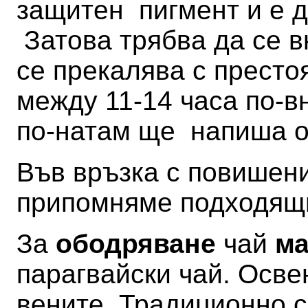
защитен пигмент и е д
Затова трябва да се в
се прекалява с престо
между 11-14 часа по-в
по-натам ще напиша 
Във връзка с повишен
припомняме подходящи
За
ободряване
чай
ма
парагвайски чай
. Осве
вените.
Традиционно с