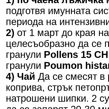
подготвя имунната си
периода на интензивн
2)
от 1 март до края 
целесъобразно да се 
гранули
Pollens 15 C
гранули
Poumon hista
4) Чай
Да се смесят в 
коприва, стрък петопр
натрошени шипки. 2 су