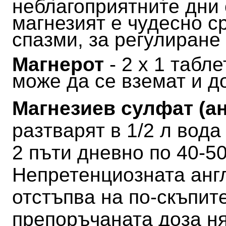
неблагоприятните дни 
магнезият е чудесно с
спазми, за регулиране
Магнерот
- 2 х 1 табл
може да се вземат и д
Магнезиев сулфат (а
разтварят в 1/2 л вода
2 пъти дневно по 40-50
Непретенциозната анг
отстъпва на по-скъпите
препоръчаната доза н