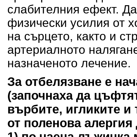
слабителния ефект.
Да
физически усилия от х
на сърцето, както и ст
артериалното налягане
назначеното лечение.
За отбелязване е на
(започнаха да цъфтя
върбите, игликите и 
от поленова алергия
1) по чаена лъжичка