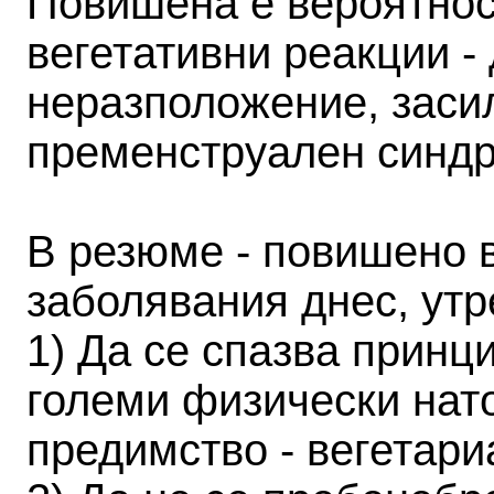
Повишена е вероятнос
вегетативни реакции -
неразположение, заси
пременструален синд
В резюме - повишено 
заболявания днес, утр
1) Да се спазва принц
големи физически нато
предимство - вегетари