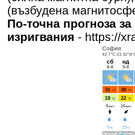
(
възбудена магнитосф
По-точна прогноза за
изригвания
- https://x