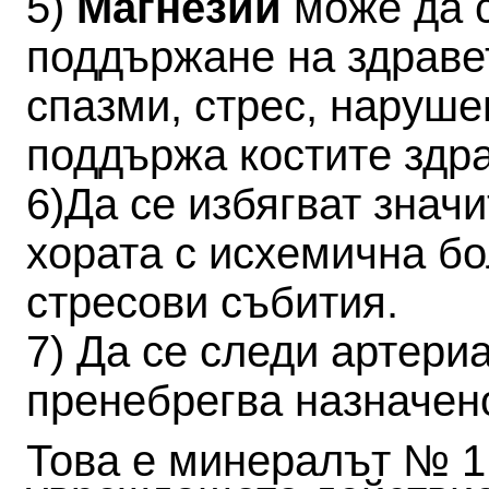
5)
Магнезий
може да с
поддържане на здраве
спазми, стрес, наруше
поддържа костите здр
6)Да се избягват знач
хората с исхемична бо
стресови събития.
7) Да се следи артери
пренебрегва назначен
Това е минералът № 1