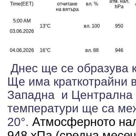
атм. нал.
Time(EET)
отчитане
вл. %
hPa
на вятъра
5:00 AM
13°C
вл. 100
950
03.06.2026
04.06.2026
16°C
вл. 88
946
Днес ще се образува 
Ще има краткотрайни в
Западна и Централна
температури ще са ме
Атмосферното нал
20°.
948 хПа
(средна месеч