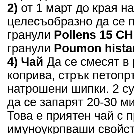
2)
от 1 март до края 
целесъобразно да се 
гранули
Pollens 15 C
гранули
Poumon hista
4) Чай
Да се смесят в 
коприва, стрък петопр
натрошени шипки. 2 су
да се запарят 20-30 ми
Това е приятен чай с 
имуноукрпваши свойст