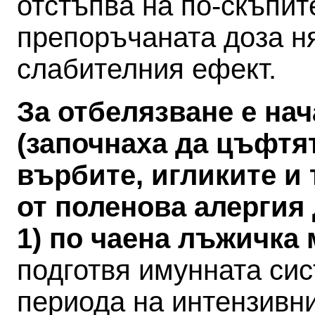
отстъпва на по-скъпит
препоръчаната доза н
слабителния ефект.
За отбелязване е на
(започнаха да цъфтя
върбите, игликите и 
от поленова алергия
1) по чаена лъжичка
подготвя имунната си
периода на интензивн