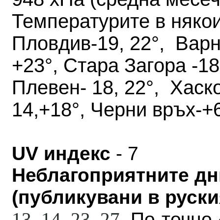
Температурите в няко
Пловдив-19, 22°, Варна
+23°, Стара Загора -18,
Плевен- 18, 22°, Хаск
14,+18°, Черни връх-+6
UV индекс
- 7
Неблагоприятните дн
(публикувани в руския
13, 14, 23,
27
. По-точно 